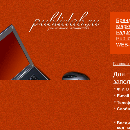
Брен
Марк
Радио
Publi
WEB-
Главная
Для т
запо
*
Ф.И.О
*
E-mail
*
Телеф
*
Сообщ
*
Введи
код на