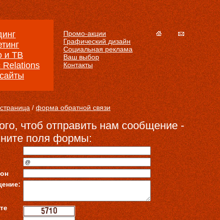
динг
Промо-акции
Графический дизайн
етинг
Социальная реклама
 и ТВ
Ваш выбор
c Relations
Контакты
сайты
 страница
/
форма обратной связи
ого, чтоб отправить нам сообщение -
лните поля формы:
он
ение:
те